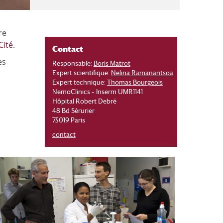
re
Cité
.
Contact
es
Responsable:
Boris Matrot
Expert scientifique:
Nelina Ramanantsoa
Expert technique:
Thomas Bourgeois
NemoClinics – Inserm UMR1141
Hôpital Robert Debré
48 Bd Sérurier
75019 Paris
contact