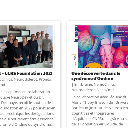
t – CCHS Foundation 2021
Une découverte dans le
syndrome d’Ondine
Clinics
,
Neurodiderot
,
Projets
,
En librairie
,
NemoClinics
,
Cmd
Neurodiderot
,
SleepCmd
pe SleepCmd, en collaboration
En collaboration avec l'équipe du
'équipe NeuroDev et du Dr.
Muriel Thoby-Brisson de l'Univers
Delahaye, reçoit le soutien de la
Bordeaux (Institut de Neuroscie
oundation en 2022 pour étudier
Cognitives et Intégratives
au préclinique les dérégulations
d’Aquitaine, CNRS), et grâce au s
es qui pourraient être associées
de la Fondation Air Liquide, de
drome d'Ondine ou syndrome...