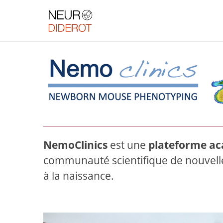
Aller
Aller
au
à
contenu
la
principal
navigation
NemoClinics
est une
plateforme ac
communauté scientifique de nouvel
à la naissance.