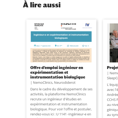
À
lire aussi
Offre d’emploi ingénieur en
Proje
expérimentation et
Nemo
instrumentation biologique
Sleep
NemoClinics
,
Neurodiderot
L'équi
Dans le cadre du développement de ses
avec l
activités, la plateforme NemoClinics
Andrée 
recrute un ingénieur d'études en
CCHS F
expérimentation et instrumentation
au nive
biologique. Pour voir l'offre et postuler,
géniqu
rendez-vous ici : U 1141 -Ingénieur-e en
au syn