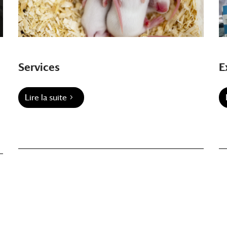
Services
E
Lire la suite