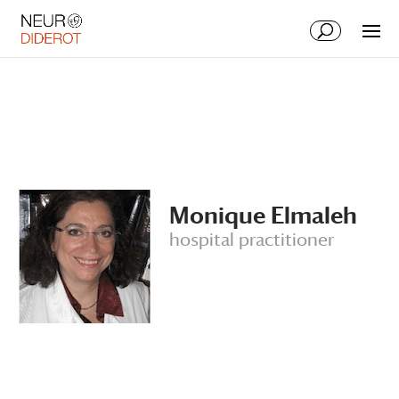
Skip
Skip
to
to
Content
navigation
Monique Elmaleh
hospital practitioner