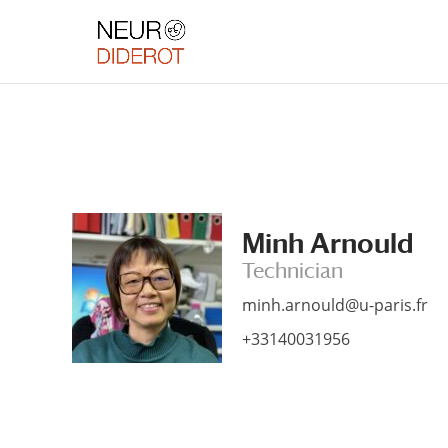
Skip
Skip
to
to
Content
navigation
Minh Arnould
Technician
minh.arnould@u-paris.fr
+33140031956