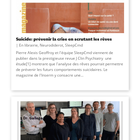
Suicide: prévenir la crise en scrutant les rêves
En librairie
,
Neurodiderot
,
SleepCmd
Pierre Alexis Geoffroy et l'équipe SleepCmd viennent de
publier dans la prestigieuse revue J Clin Psychiatry une
étude[1] montrant que l'analyse des rêves pourrait permettre
de prévenir les futurs comportements suicidaires. Le
magazine de l'Inserm y consacre une
...