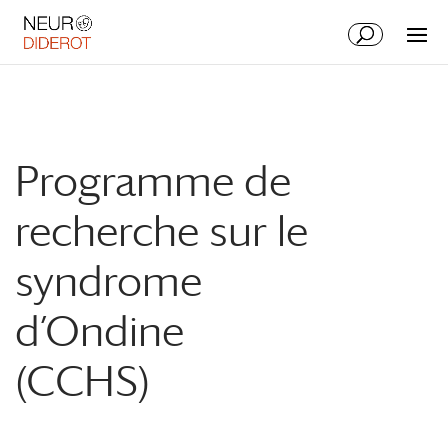
Aller
Aller
au
à
contenu
la
principal
navigation
Programme de
recherche sur le
syndrome
d’Ondine
(CCHS)