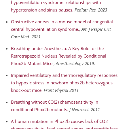
hypoventilation syndrome: relationships with
hypertension and sinus pauses.
Pediatr Res. 2023
Obstructive apneas in a mouse model of congenital
central hypoventilation syndrome.
,
Am J Respir Crit
Care Med. 2021
.
Breathing under Anesthesia: A Key Role for the
Retrotrapezoid Nucleus Revealed by Conditional
Phox2b Mutant Mice.
,
Anesthesiology 2019
.
Impaired ventilatory and thermoregulatory responses
to hypoxic stress in newborn phox2b heterozygous
knock-out mice.
Front Physiol 2011
Breathing without CO(2) chemosensitivity in
conditional Phox2b mutants.
J Neurosci. 2011
A human mutation in Phox2b causes lack of CO2
chemosensitivity, fatal central apnea, and specific loss